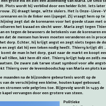
 een grote eik en ziet een afbeelding van Maria. De smid st
dt. Plots wordt hij verblind door een helder licht. Iets lat
vrouw. Zij draagt lange, witte sluiers. Het is Onze-Lieve-
korenaren en in de linker een ijspegel. Zij vraagt hem op t
chijning zegt dat de korenaren voor het goede staan met o
oliseren het kwaad en slecht weer. Maria zegt tegen Thier
an en tegen de bewoners de betekenis van de korenaren en d
en dat de mensen hun leven moeten veranderen en in proce
 het dorp. Echter, hij krijgt angst en zegt niets tegen de
 en zegt dat hij een teken nodig heeft. Thierry krijgt dit 
 komt de man in het dorp, gaat naar de markt en koopt een 
 wil tillen, lukt hem dit niet. Thierry krijgt hulp en zelfs m
laatsen. De zware zak tarwe staat symbool voor alle angs
kt Thierry over de levensboodschap van Maria en plots kan 
le maanden na de bijzondere gebeurtenis wordt op de
s van de verschijning een kleine, houten kapel gebouwd.
en stromen vele pelgrims toe. Bijgevolg wordt in 1493 de
ne kapel vervangen door een grotere van steen.
Politieke