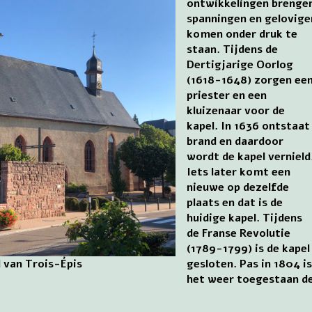
ontwikkelingen brenge
spanningen en gelovige
komen onder druk te
staan. Tijdens de
Dertigjarige Oorlog
(1618-1648) zorgen ee
priester en een
kluizenaar voor de
kapel. In 1636 ontstaat
brand en daardoor
wordt de kapel vernield
Iets later komt een
nieuwe op dezelfde
plaats en dat is de
huidige kapel. Tijdens
de Franse Revolutie
(1789-1799) is de kapel
l van Trois-Épis
gesloten. Pas in 1804 i
het weer toegestaan de