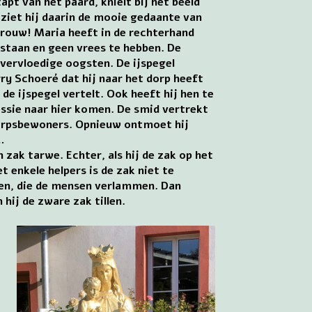
apt van het paard, knielt bij het beeld
er ziet hij daarin de mooie gedaante van
Vrouw! Maria heeft in de rechterhand
e staan en geen vrees te hebben. De
vervloedige oogsten. De ijspegel
ry Schoeré dat hij naar het dorp heeft
e ijspegel vertelt. Ook heeft hij hen te
ssie naar hier komen. De smid vertrekt
 dorpsbewoners. Opnieuw ontmoet hij
…
zak tarwe. Echter, als hij de zak op het
et enkele helpers is de zak niet te
ten, die de mensen verlammen. Dan
hij de zware zak tillen.