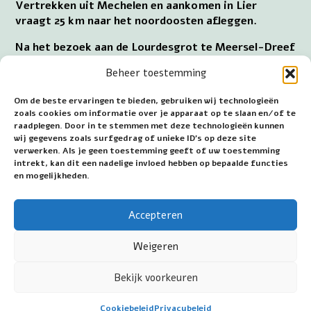
Vertrekken uit Mechelen en aankomen in Lier
vraagt 25 km naar het noordoosten afleggen.
Na het bezoek aan de Lourdesgrot te Meersel-Dreef
naar de Mariakapel in Lier gaan, houdt in 65 km naar
Beheer toestemming
het zuiden reizen.
Om de beste ervaringen te bieden, gebruiken wij technologieën
Het bedevaartsoord te Scherpenheuvel verlaten en
zoals cookies om informatie over je apparaat op te slaan en/of te
in Lier naar het genadebeeld gaan, betekent 40 km
raadplegen. Door in te stemmen met deze technologieën kunnen
naar het noordwesten overbruggen.
wij gegevens zoals surfgedrag of unieke ID's op deze site
verwerken. Als je geen toestemming geeft of uw toestemming
Uit het Nederlandse Breda vertrekken om in Lier te
intrekt, kan dit een nadelige invloed hebben op bepaalde functies
geraken, vereist 75 km zuidwaarts gaan.
en mogelijkheden.
~~~
Accepteren
Datum eerste publicatie: 22 mei 2026
Weigeren
Bekijk voorkeuren
©2026 Jan van Wijk - Mariakamer.nl - All rights
Cookiebeleid
Privacybeleid