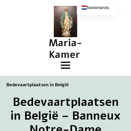
Nederlands
English (UK)
Deutsch
Français
Maria-
Kamer
Bedevaartplaatsen in België
Bedevaartplaatsen
in België – Banneux
Notre-Dame