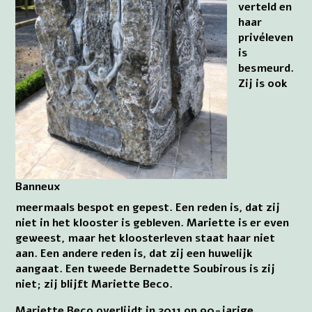
verteld en
haar
privéleven
is
besmeurd.
Zij is ook
Banneux
meermaals bespot en gepest. Een reden is, dat zij
niet in het klooster is gebleven. Mariette is er even
geweest, maar het kloosterleven staat haar niet
aan. Een andere reden is, dat zij een huwelijk
aangaat. Een tweede Bernadette Soubirous is zij
niet; zij blijft Mariette Beco.
Mariette Beco overlijdt in 2011 op 90-jarige