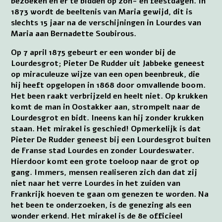
bezoeken en er te bidden op zon- en feestdagen. In
1873 wordt de beeltenis van Maria gewijd, dit is
slechts 15 jaar na de verschijningen in Lourdes van
Maria aan Bernadette Soubirous.
Op 7 april 1875 gebeurt er een wonder bij de
Lourdesgrot; Pieter De Rudder uit Jabbeke geneest
op miraculeuze wijze van een open beenbreuk, die
hij heeft opgelopen in 1868 door omvallende boom.
Het been raakt verbrijzeld en heelt niet. Op krukken
komt de man in Oostakker aan, strompelt naar de
Lourdesgrot en bidt. Ineens kan hij zonder krukken
staan. Het mirakel is geschied! Opmerkelijk is dat
Pieter De Rudder geneest bij een Lourdesgrot buiten
de Franse stad Lourdes en zonder Lourdeswater.
Hierdoor komt een grote toeloop naar de grot op
gang. Immers, mensen realiseren zich dan dat zij
niet naar het verre Lourdes in het zuiden van
Frankrijk hoeven te gaan om genezen te worden. Na
het been te onderzoeken, is de genezing als een
wonder erkend. Het mirakel is de 8e officieel