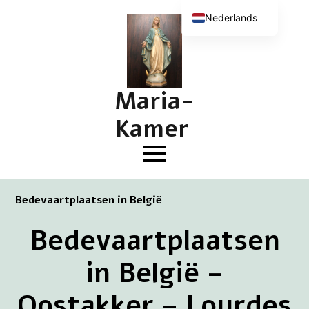
Nederlands
English (UK)
Deutsch
Français
Maria-
Kamer
Bedevaartplaatsen in België
Bedevaartplaatsen
in België –
Oostakker – Lourdes