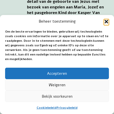
detail van de geboorte van Jezus met
bezoek van engelen aan Maria, Jozef en
het pasgeboren Kind door Kasper Van
Opstal
Beheer toestemming
schilderij van Kasper (Gaspar Jacob) Van Opstal de
Jongere (1660-1714). Het toont de geboorte van
Om de beste ervaringen te bieden, gebruiken wij technologieën
zoals cookies om informatie over je apparaat op te slaan en/of te
Jezus, met het bezoek van engel aan Maria, Jozef en
raadplegen. Door in te stemmen met deze technologieën kunnen
de pasgeboren Jezus.
wij gegevens zoals surfgedrag of unieke ID's op deze site
verwerken. Als je geen toestemming geeft of uw toestemming
Het bezoek van de engel Gabriël aan Maria is een
intrekt, kan dit een nadelige invloed hebben op bepaalde functies
schilderwerk van Van der Borght uit 1811.
en mogelijkheden.
Accepteren
Weigeren
Bekijk voorkeuren
Cookiebeleid
Privacybeleid