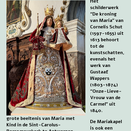
Het
schilderwerk
“De kroning
van Maria” van
Cornelis Schut
(1597-1655) uit
1613 behoort
tot de
kunstschatten,
evenals het
werk van
Gustaaf
Wappers
(1803-1874)
“Onze-Lieve-
Vrouw van de
Carmel” uit
1840.
grote beeltenis van Maria met
De Mariakapel
Kind in de Sint-Carolus-
is ook een