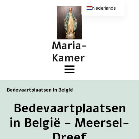
Nederlands
English (UK)
Deutsch
Français
Maria-
Kamer
Bedevaartplaatsen in België
Bedevaartplaatsen
in België – Meersel-
Dreef