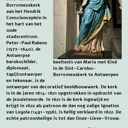
Borromeuskerk
aan het Hendrik
Conscienceplein in
het hart van het
oude
stadscentrum.
Peter-Paul Rubens
(1577-1640), de
Antwerpse
barokschilder,
beeltenis van Maria met Kind
diplomaat,
in de Sint-Carolus-
tapijtontwerper
Borromeuskerk te Antwerpen
en tekenaar, is de
ontwerper van decoratief beeldhouwwerk. De kerk
is in de jaren 1614-1621 opgetrokken in opdracht van
de jezuïetenorde. In 1621 is de kerk ingewijd en
krijgt in 1622 als patroon de dan nog zalige Ignatius
van Loyola (1491-1556), is heilig verklaard in 1622. De
echte patroonheilige is tot dan Onze-Lieve-Vrouw.