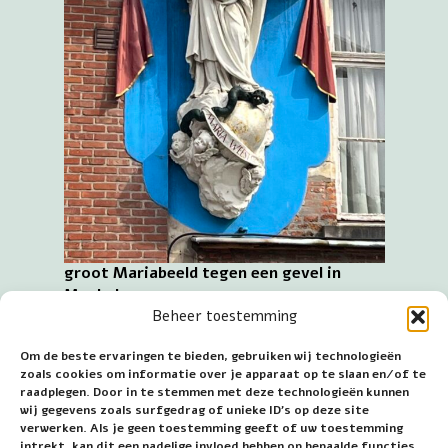
groot Mariabeeld tegen een gevel in
Mechelen
Beheer toestemming
In Mechelen is meer te zien dan de basiliek, zoals de
kathedraal en de historische binnenstad met heel
Om de beste ervaringen te bieden, gebruiken wij technologieën
zoals cookies om informatie over je apparaat op te slaan en/of te
wat afbeeldingen van Maria. De plaats ligt tussen de
raadplegen. Door in te stemmen met deze technologieën kunnen
grootsteden Antwerpen en Brussel, waar veel van
wij gegevens zoals surfgedrag of unieke ID's op deze site
Maria is te zien en kunstschatten zijn te
verwerken. Als je geen toestemming geeft of uw toestemming
bewonderen in musea en kerken.
intrekt, kan dit een nadelige invloed hebben op bepaalde functies