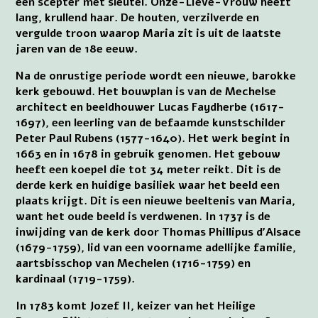
een scepter met sleutel. Onze-Lieve-Vrouw heeft
lang, krullend haar. De houten, verzilverde en
vergulde troon waarop Maria zit is uit de laatste
jaren van de 18e eeuw.
Na de onrustige periode wordt een nieuwe, barokke
kerk gebouwd. Het bouwplan is van de Mechelse
architect en beeldhouwer Lucas Faydherbe (1617-
1697), een leerling van de befaamde kunstschilder
Peter Paul Rubens (1577-1640). Het werk begint in
1663 en in 1678 in gebruik genomen. Het gebouw
heeft een koepel die tot 34 meter reikt. Dit is de
derde kerk en huidige basiliek waar het beeld een
plaats krijgt. Dit is een nieuwe beeltenis van Maria,
want het oude beeld is verdwenen. In 1737 is de
inwijding van de kerk door Thomas Phillipus d’Alsace
(1679-1759), lid van een voorname adellijke familie,
aartsbisschop van Mechelen (1716-1759) en
kardinaal (1719-1759).
In 1783 komt Jozef II, keizer van het Heilige