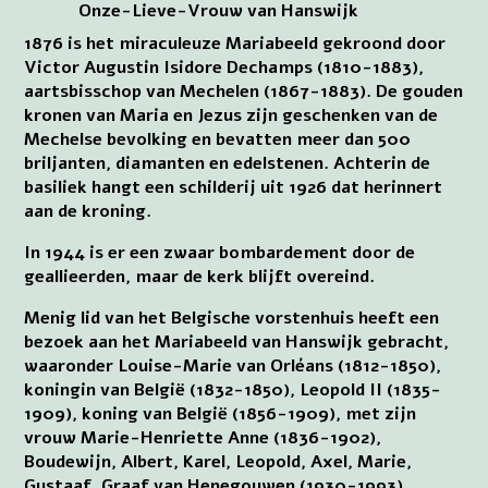
Onze-Lieve-Vrouw van Hanswijk
1876 is het miraculeuze Mariabeeld gekroond door
Victor Augustin Isidore Dechamps (1810-1883),
aartsbisschop van Mechelen (1867-1883). De gouden
kronen van Maria en Jezus zijn geschenken van de
Mechelse bevolking en bevatten meer dan 500
briljanten, diamanten en edelstenen. Achterin de
basiliek hangt een schilderij uit 1926 dat herinnert
aan de kroning.
In 1944 is er een zwaar bombardement door de
geallieerden, maar de kerk blijft overeind.
Menig lid van het Belgische vorstenhuis heeft een
bezoek aan het Mariabeeld van Hanswijk gebracht,
waaronder Louise-Marie van Orléans (1812-1850),
koningin van België (1832-1850), Leopold II (1835-
1909), koning van België (1856-1909), met zijn
vrouw Marie-Henriette Anne (1836-1902),
Boudewijn, Albert, Karel, Leopold, Axel, Marie,
Gustaaf, Graaf van Henegouwen (1930-1993),